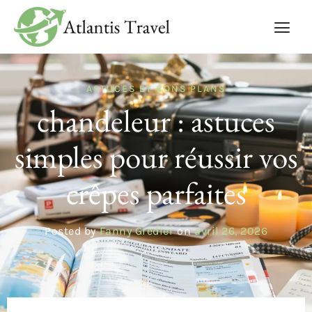
ASTUCES ET BONS PLANS
chandeleur : astuces
simples pour réussir vos
crêpes parfaites
Posted by
Fanny Gredier
on
avril 26, 2026