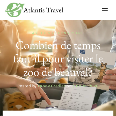
ASTUCES ET BONS PLANS
Combien de temps
faut-il pour visiter le
zoo de beauval?
Posted by
Fanny Gredier
on
juin 19, 2026