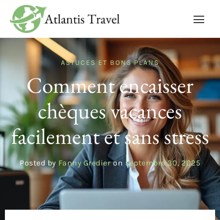
ASTUCES ET BONS PLANS
Comment encaisser
chèques vacances
facilement et sans stress
Posted by
Fanny Gredier
on
septembre 30, 2025