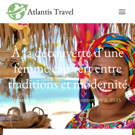
AFRIQUE
À la découverte d’une
femme cap vert entre
traditions et modernité
Posted by
Fanny Gredier
on
septembre 3, 2025