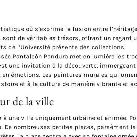
rtistique où s’exprime la fusion entre l’héritag
ont de véritables trésors, offrant un regard u
s de l’Université présente des collections
sée Pantaleón Panduro met en lumière les tra
est une invitation à la découverte, immergeant 
t en émotions. Les peintures murales qui ornen
stoire et à la culture de manière vibrante et ac
r de la ville
r à une ville uniquement urbaine et animée. Pou
e. De nombreuses petites places, parsèment la v
rrêter. La place centrale avec sa fontaine ornée