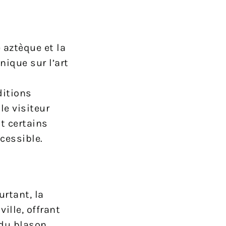
e aztèque et la
nique sur l’art
ditions
le visiteur
t certains
cessible.
rtant, la
ille, offrant
 du blason