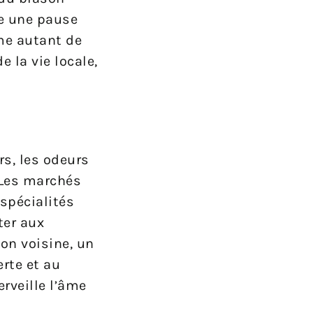
te une pause
me autant de
 la vie locale,
rs, les odeurs
 Les marchés
spécialités
ter aux
ion voisine, un
rte et au
rveille l’âme