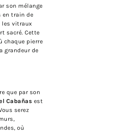
par son mélange
 en train de
les vitraux
art sacré. Cette
ù chaque pierre
la grandeur de
re que par son
rel Cabañas
est
Vous serez
murs,
ondes, où