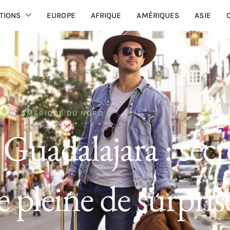
TIONS
EUROPE
AFRIQUE
AMÉRIQUES
ASIE
AMÉRIQUE DU NORD
Guadalajara : secr
e pleine de surpris