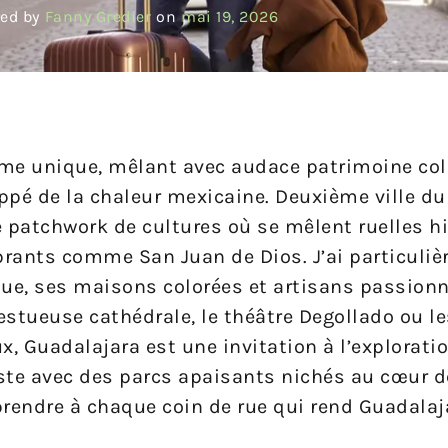
ed by
Fanny Gredier
on
mai 19, 2026
me unique, mêlant avec audace patrimoine col
pé de la chaleur mexicaine. Deuxième ville d
le patchwork de cultures où se mêlent ruelles h
brants comme San Juan de Dios. J’ai particuli
que, ses maisons colorées et artisans passion
estueuse cathédrale, le théâtre Degollado ou l
, Guadalajara est une invitation à l’explorati
este avec des parcs apaisants nichés au cœur de 
rprendre à chaque coin de rue qui rend Guadalaj