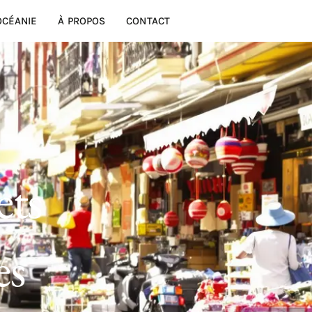
OCÉANIE
À PROPOS
CONTACT
ets
es