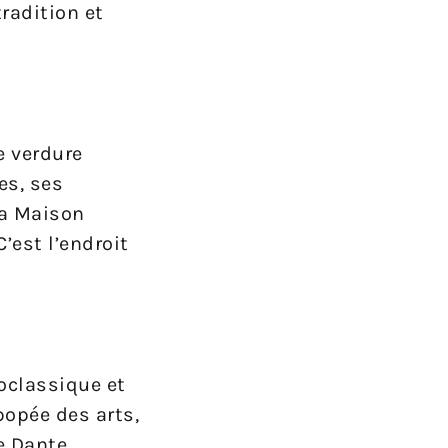
radition et
e verdure
es, ses
 la Maison
’est l’endroit
oclassique et
popée des arts,
e Dante.