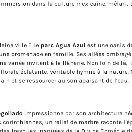
immersion dans la culture mexicaine, mêlant t
eine ville ? Le
parc Agua Azul
est une oasis d
 une promenade en famille. Ses allées ombragé
e variée invitent à la flânerie. Non loin de là,
lorale éclatante, véritable hymne à la nature. C
ain et se ressourcer au son apaisant de l’eau.
egollado
impressionne par son architecture né
 corinthiennes, un relief de marbre raconte l’é
e des fresques inspirées de la Divine Comédie d