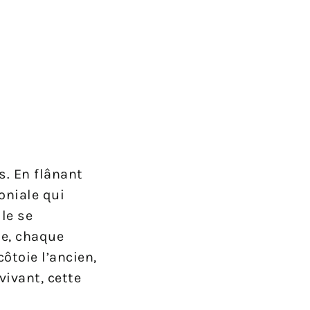
s. En flânant
oniale qui
lle se
de, chaque
ôtoie l’ancien,
vivant, cette