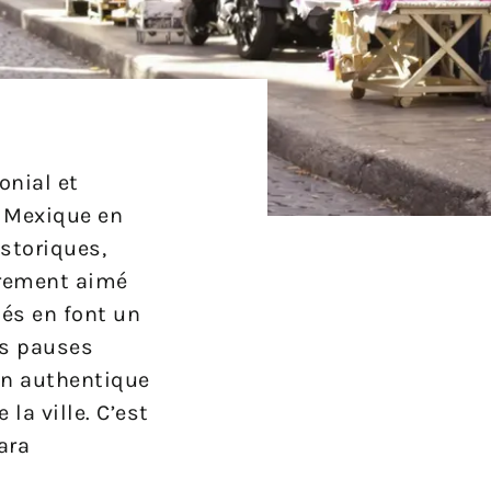
onial et
u Mexique en
istoriques,
èrement aimé
nés en font un
es pauses
on authentique
la ville. C’est
ara