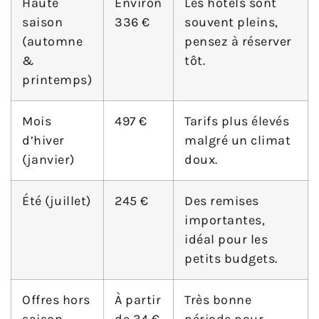
Haute
Environ
Les hôtels sont
saison
336 €
souvent pleins,
(automne
pensez à réserver
&
tôt.
printemps)
Mois
497 €
Tarifs plus élevés
d’hiver
malgré un climat
(janvier)
doux.
Été (juillet)
245 €
Des remises
importantes,
idéal pour les
petits budgets.
Offres hors
À partir
Très bonne