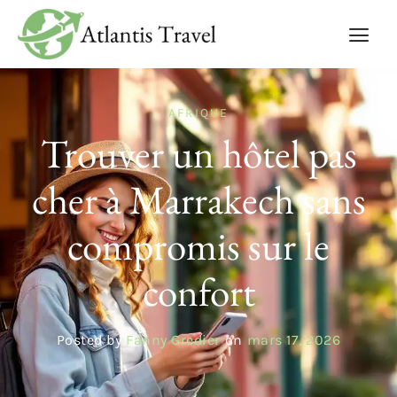
AFRIQUE
Trouver un hôtel pas
cher à Marrakech sans
compromis sur le
confort
Posted by
Fanny Gredier
on
mars 17, 2026