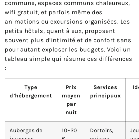
commune, espaces communs chaleureux,
wifi gratuit, et parfois même des
animations ou excursions organisées. Les
petits hôtels, quant à eux, proposent
souvent plus d’intimité et de confort sans
pour autant exploser les budgets. Voici un
tableau simple qui résume ces différences
:
Type
Prix
Services
Id
d’hébergement
moyen
principaux
par
nuit
Auberges de
10–20
Dortoirs,
Je
jeunesse
€
cuisine
voy