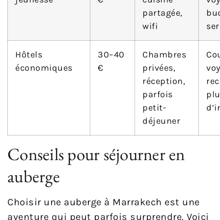
partagée,
bu
wifi
ser
Hôtels
30–40
Chambres
Cou
économiques
€
privées,
vo
réception,
re
parfois
pl
petit-
d’i
déjeuner
Conseils pour séjourner en
auberge
Choisir une auberge à Marrakech est une
aventure qui peut parfois surprendre. Voici