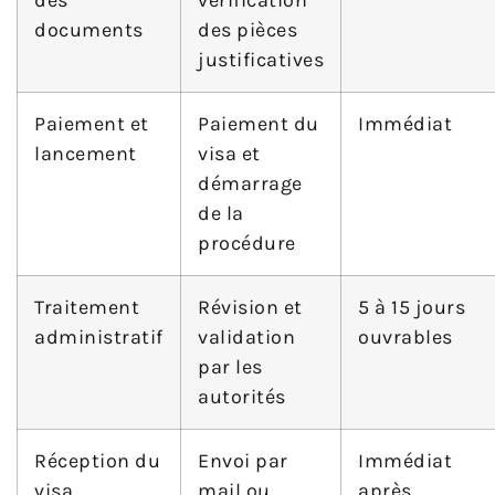
des
vérification
documents
des pièces
justificatives
Paiement et
Paiement du
Immédiat
lancement
visa et
démarrage
de la
procédure
Traitement
Révision et
5 à 15 jours
administratif
validation
ouvrables
par les
autorités
Réception du
Envoi par
Immédiat
visa
mail ou
après