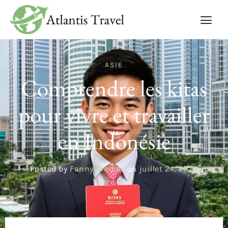
ASIE
Comprendre les kitas
pour vivre et travailler
en Indonésie
Posted by
Fanny Gredier
on
juillet 24, 2025