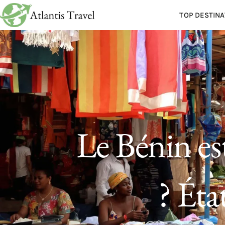
TOP DESTINA
Le Bénin es
? Éta