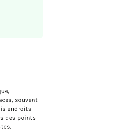
que,
paces, souvent
is endroits
us des points
tes.