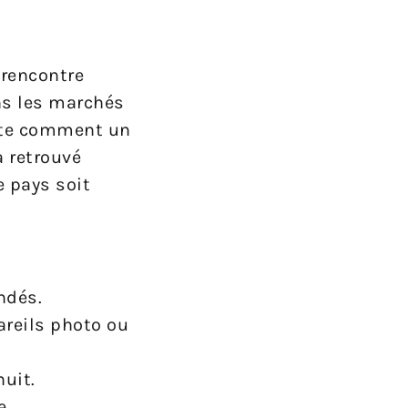
 rencontre
ans les marchés
late comment un
a retrouvé
e pays soit
ndés.
reils photo ou
nuit.
e.