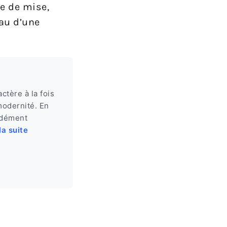
te de mise,
eau d’une
tère à la fois
 modernité. En
ndément
la suite