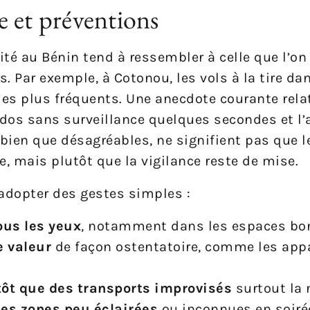
e et préventions
lité au Bénin tend à ressembler à celle que l’on
. Par exemple, à Cotonou, les vols à la tire d
 les plus fréquents. Une anecdote courante re
 dos sans surveillance quelques secondes et l’
 bien que désagréables, ne signifient pas que l
e, mais plutôt que la vigilance reste de mise.
d’adopter des gestes simples :
ous les yeux
, notamment dans les espaces bo
e valeur
de façon ostentatoire, comme les appa
utôt que des transports improvisés
surtout la 
des zones peu éclairées
ou inconnues en soiré