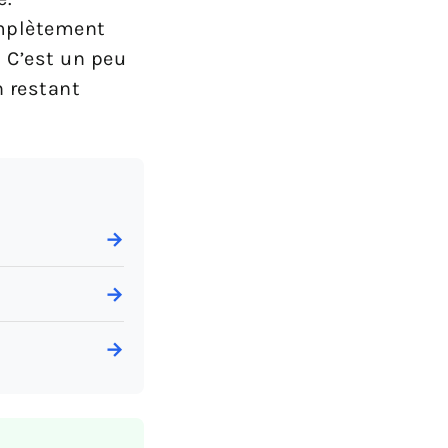
omplètement
. C’est un peu
 restant
→
→
→