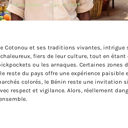
ed by
Fanny Gredier
on
juin 30, 2025
e Cotonou et ses traditions vivantes, intrigue
chaleureux, fiers de leur culture, tout en étan
ickpockets ou les arnaques. Certaines zones d
e reste du pays offre une expérience paisible 
rchés colorés, le Bénin reste une invitation si
vec respect et vigilance. Alors, réellement dan
 ensemble.