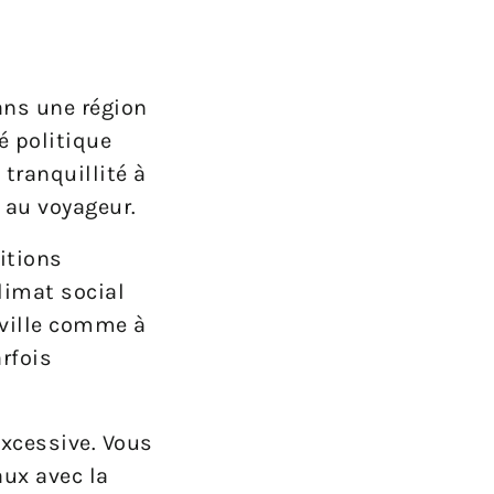
ans une région
é politique
tranquillité à
n au voyageur.
itions
limat social
 ville comme à
rfois
excessive. Vous
aux avec la