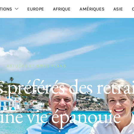
TIONS
EUROPE
AFRIQUE
AMÉRIQUES
ASIE
ASTUCES ET BONS PLANS
 préférés des retra
une vie épanouie