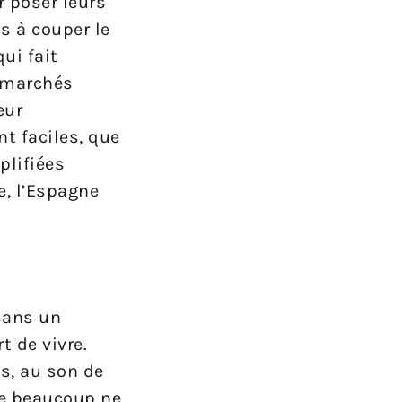
r poser leurs
s à couper le
ui fait
es marchés
eur
nt faciles, que
plifiées
, l’Espagne
 sans un
t de vivre.
s, au son de
ue beaucoup ne