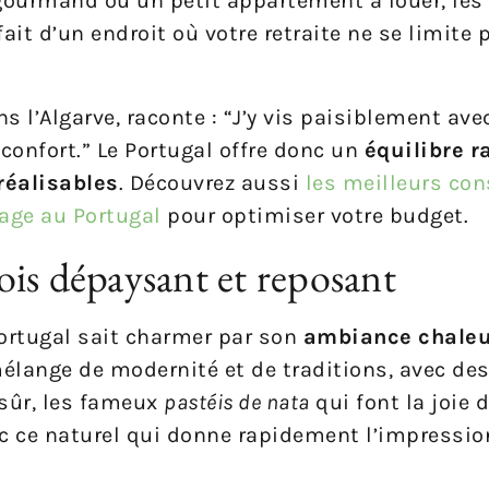
 gourmand ou un petit appartement à louer, le
ait d’un endroit où votre retraite ne se limite 
ns l’Algarve, raconte : “J’y vis paisiblement av
confort.” Le Portugal offre donc un
équilibre r
réalisables
. Découvrez aussi
les meilleurs con
yage au Portugal
pour optimiser votre budget.
 fois dépaysant et reposant
Portugal sait charmer par son
ambiance chaleu
élange de modernité et de traditions, avec des
 sûr, les fameux
pastéis de nata
qui font la joie 
ec ce naturel qui donne rapidement l’impression