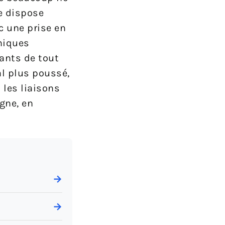
e dispose
c une prise en
iniques
ants de tout
al plus poussé,
 les liaisons
gne, en
→
→