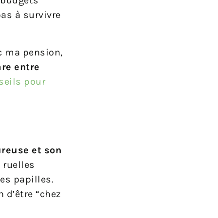
s budgets
pas à survivre
ec ma pension,
are entre
seils pour
reuse et son
 ruelles
des papilles.
 d’être “chez