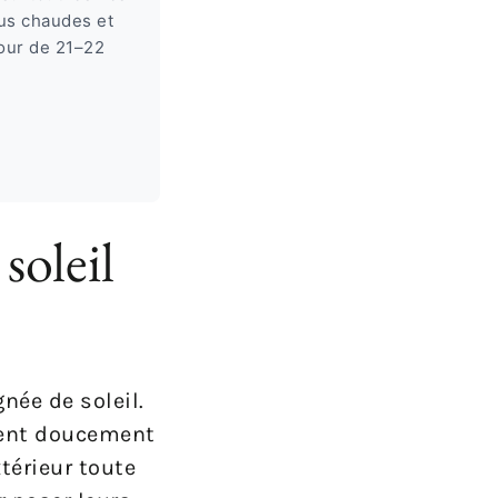
lus chaudes et
our de 21–22
soleil
née de soleil.
sent doucement
xtérieur toute