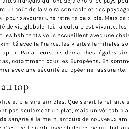
traités français qui ont déjà choisi ce pays pou
tre un coût de la vie raisonnable et des paysage
al pour savourer une retraite paisible. Mais ce q
té de vie globale. Ici, la culture est vivante, l
et les habitants vous accueillent avec une chal
imité avec la France, les visites familiales so
l rapide. Par ailleurs, les démarches légales sim
racas, notamment pour les Européens. En somme
a mer avec une sécurité européenne rassurante.
 au top
ité et plaisirs simples. Que serait la retraite
sont pas seulement un plat, mais un véritable ar
 de sangria à la main, entouré de nouveaux ami
. C’est cette ambiance chaleureuse qui fait q