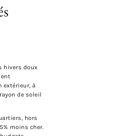
és
s hivers doux
ment
 extérieur, à
rayon de soleil
uartiers, hors
25% moins cher.