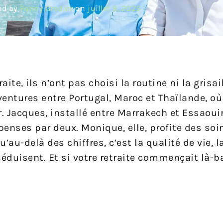
ed by
Fanny Gredier
on
juillet 9, 2025
te, ils n’ont pas choisi la routine ni la grisail
entures entre Portugal, Maroc et Thaïlande, où l
. Jacques, installé entre Marrakech et Essaoui
penses par deux. Monique, elle, profite des soi
au-delà des chiffres, c’est la qualité de vie, l
séduisent. Et si votre retraite commençait là-b