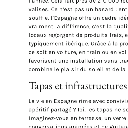
l’année. Cela fait près de 210 000 re
valises. Ce n’est pas un hasard : en
souffle, l’Espagne offre un cadre idé
vraiment la différence, c’est la quali
locaux regorgent de produits frais, 
typiquement ibérique. Grâce à la prox
ce soit en voiture, en train ou en vo
favorisent une installation sans t
combine le plaisir du soleil et de l
Tapas et infrastructures
La vie en Espagne rime avec convivial
apéritif partagé ? Ici, les tapas ne 
Imaginez-vous en terrasse, un verre
conversations animées et de guitare