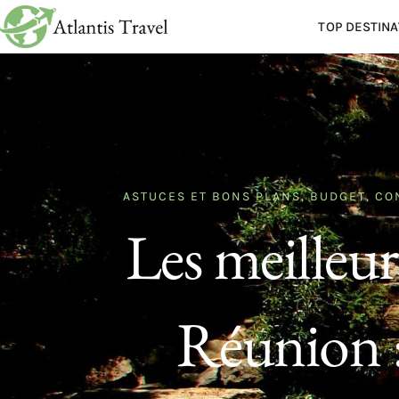
TOP DESTINA
ASTUCES ET BONS PLANS
,
BUDGET
,
CO
Les meilleur
Réunion : 