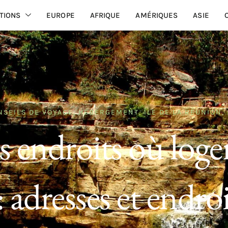
TIONS
EUROPE
AFRIQUE
AMÉRIQUES
ASIE
NSEILS DE VOYAGE
,
HÉBERGEMENT
,
ÎLE DE LA RÉUNION
,
s endroits où loger
adresses et endroi