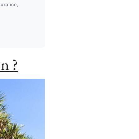
surance,
on ?