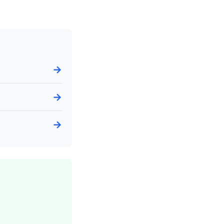
→
→
→