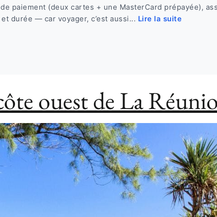
 de paiement (deux cartes + une MasterCard prépayée), as
et durée — car voyager, c’est aussi...
Lire la suite
 côte ouest de La Réuni