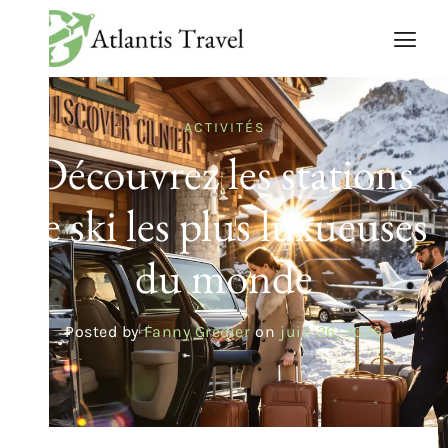
ACTIVITÉS
Découvrez les stations
de ski les plus luxueuses
du monde
Posted by
Fanny Gredier
on
juin 26, 2026