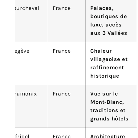
Courchevel
France
Palaces,
boutiques de
luxe, accès
aux 3 Vallées
Megève
France
Chaleur
villageoise et
raffinement
historique
Chamonix
France
Vue sur le
Mont‑Blanc,
traditions et
grands hôtels
Méribel
France
Architecture