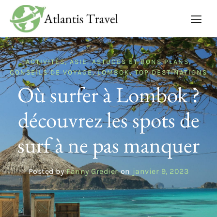
ACTIVITÉS
,
ASIE
,
ASTUCES ET BONS PLANS
,
CONSEILS DE VOYAGE
,
LOMBOK
,
TOP DESTINATIONS
Où surfer à Lombok ?
découvrez les spots de
surf à ne pas manquer
Posted by
Fanny Gredier
on
janvier 9, 2023