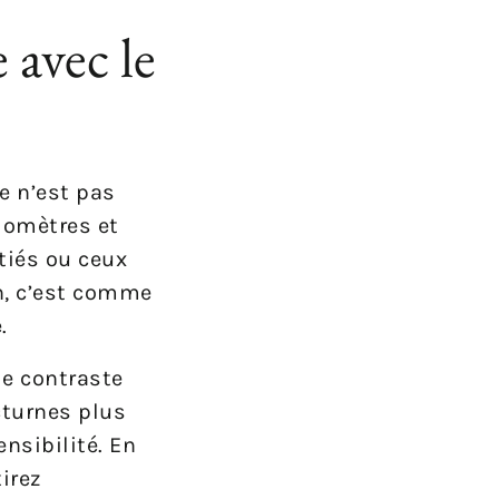
e avec le
e n’est pas
ilomètres et
tiés ou ceux
n, c’est comme
.
le contraste
cturnes plus
nsibilité. En
irez