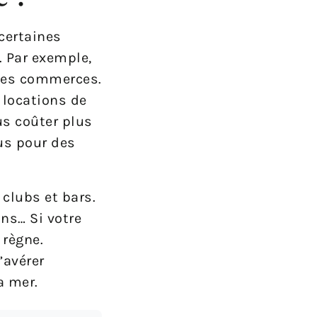
 certaines
. Par exemple,
 des commerces.
 locations de
us coûter plus
us pour des
 clubs et bars.
ns… Si votre
 règne.
’avérer
a mer.