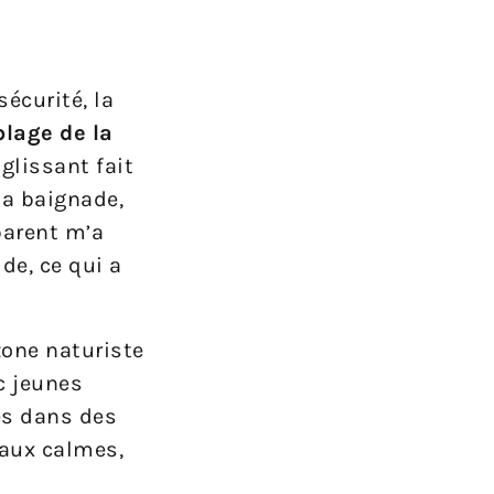
écurité, la
plage de la
glissant fait
la baignade,
parent m’a
de, ce qui a
zone naturiste
c jeunes
és dans des
eaux calmes,