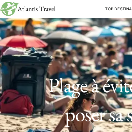
TOP DESTINA
Plage à évi
poser sa 