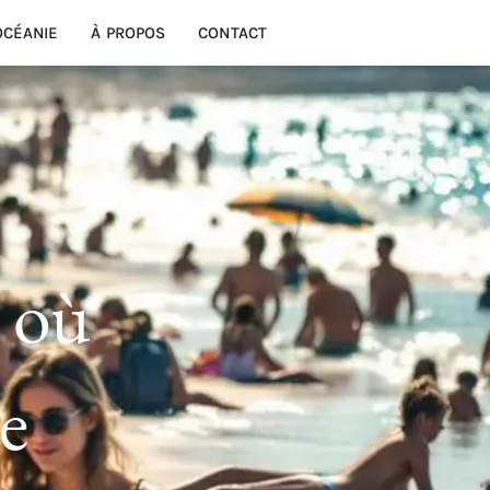
OCÉANIE
À PROPOS
CONTACT
: où
ue