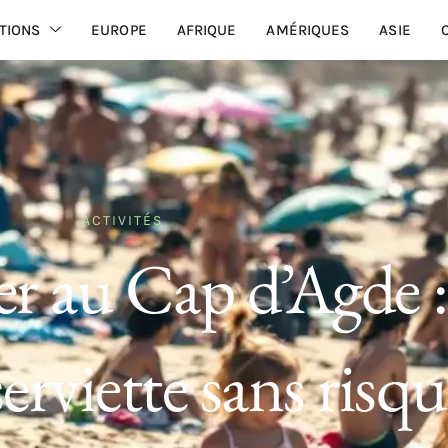
TIONS
EUROPE
AFRIQUE
AMÉRIQUES
ASIE
ACTIVITÉS
ter au Cap d’Agde 
serviette sans risq