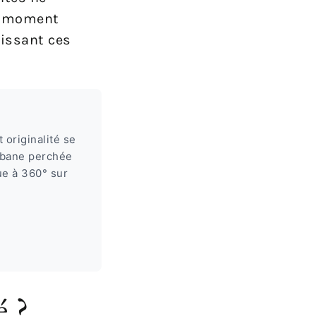
un moment
aissant ces
originalité se
abane perchée
ue à 360° sur
é ?