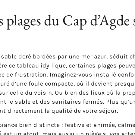
s plages du Cap d’Agde 
 sable doré bordées par une mer azur, séduit c
ière ce tableau idyllique, certaines plages peuve
e de frustration. Imaginez-vous installé conf
uré d’une foule compacte, où il devient presq
ur celle du voisin. Ou bien des lieux où la prop
nt le sable et des sanitaires fermés. Plus qu’
t directement la qualité de votre séjour.
iance bien distincte : festive et animée, calme 
té est un atout, mais aussi un piège si vos atte