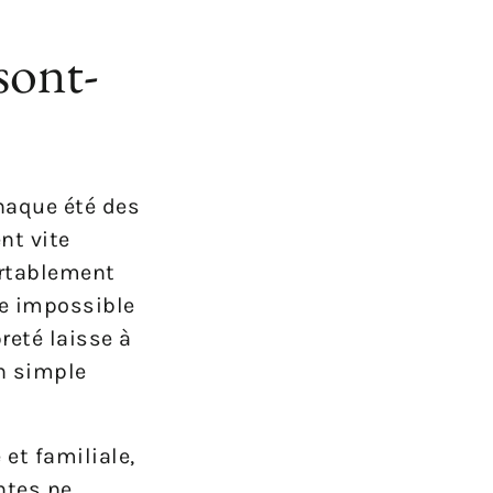
sont-
haque été des
nt vite
ortablement
ue impossible
reté laisse à
un simple
et familiale,
ntes ne