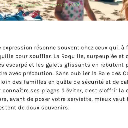
ed by
Fanny Gredier
on
mars 13, 2026
e expression résonne souvent chez ceux qui, à f
uille pour souffler. La Roquille, surpeuplée et 
s escarpé et les galets glissants en rebutent p
re avec précaution. Sans oublier la Baie des C
oin des familles en quête de sécurité et de cal
connaître ses plages à éviter, c’est s’offrir la 
ors, avant de poser votre serviette, mieux vaut 
estent de doux souvenirs.