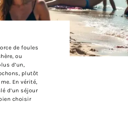
orce de foules
chère, ou
lus d’un,
ochons, plutôt
me. En vérité,
clé d’un séjour
bien choisir