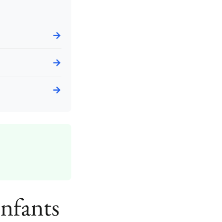
→
→
→
enfants