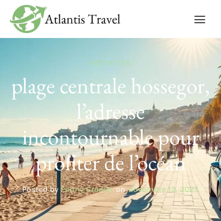
ACTIVITÉS
plage centrale hossegor,
l’adresse
incontournable pour
profiter de l’océan
Posted by
Fanny Gredier
on
novembre 13, 2025