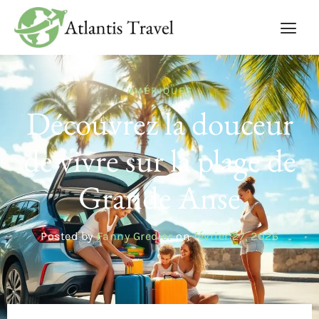
AMÉRIQUES
Découvrez la douceur
de vivre sur la plage de
Grande Anse
Posted by
Fanny Gredier
on
février 27, 2026