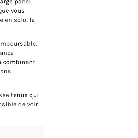
large panel
 Que vous
 en solo, le
remboursable,
rance
en combinant
sans
sse tenue qui
ssible de voir