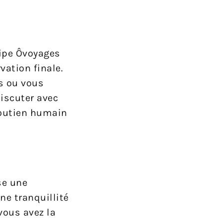
uipe Ôvoyages
vation finale.
és ou vous
discuter avec
soutien humain
se une
ne tranquillité
vous avez la