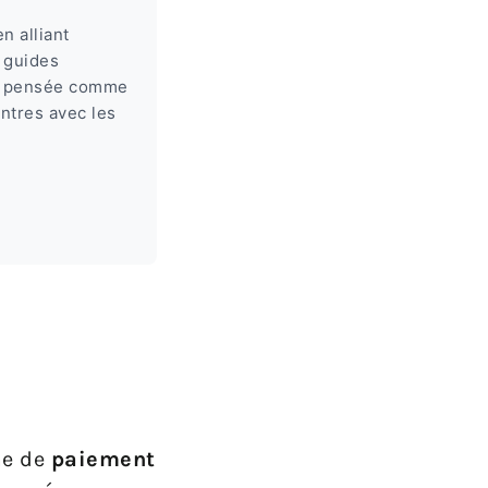
n alliant
 guides
st pensée comme
ontres avec les
me de
paiement