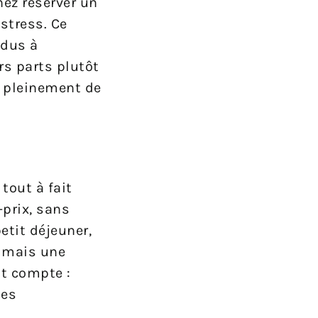
nez réserver un
stress. Ce
ndus à
rs parts plutôt
t pleinement de
tout à fait
-prix, sans
etit déjeuner,
, mais une
t compte :
ces