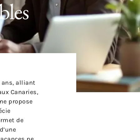
bles
ans, alliant
 aux Canaries,
rme propose
écie
ermet de
 d’une
vacances ne