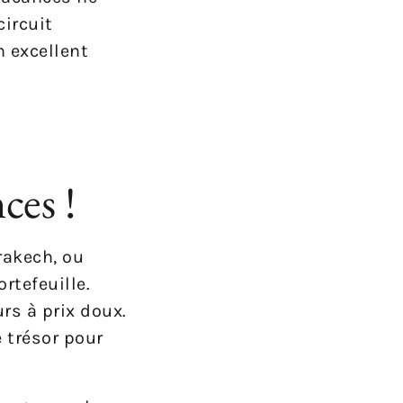
circuit
n excellent
ces !
rakech, ou
rtefeuille.
urs à prix doux.
 trésor pour