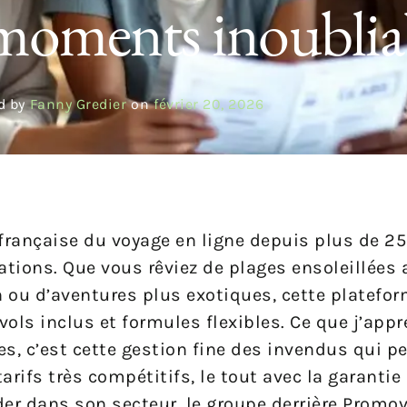
 moments inoublia
d by
Fanny Gredier
on
février 20, 2026
française du voyage en ligne depuis plus de 25 
nations. Que vous rêviez de plages ensoleillées
 ou d’aventures plus exotiques, cette platefo
vols inclus et formules flexibles. Ce que j’appr
, c’est cette gestion fine des invendus qui p
tarifs très compétitifs, le tout avec la garantie
er dans son secteur, le groupe derrière Promo