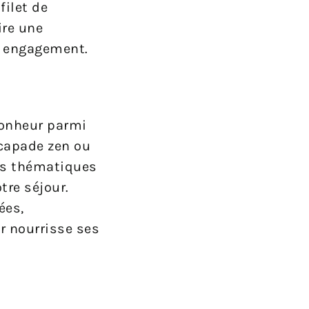
filet de
ire une
re engagement.
bonheur parmi
scapade zen ou
res thématiques
tre séjour.
ées,
r nourrisse ses