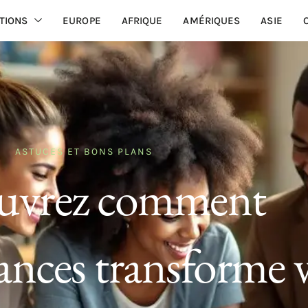
TIONS
EUROPE
AFRIQUE
AMÉRIQUES
ASIE
ASTUCES ET BONS PLANS
uvrez comment
nces transforme 