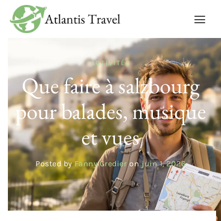
ACTIVITÉS
Que faire à salzbourg
pour balades, musique
et vues
Posted by
Fanny Gredier
on
juin 1, 2026