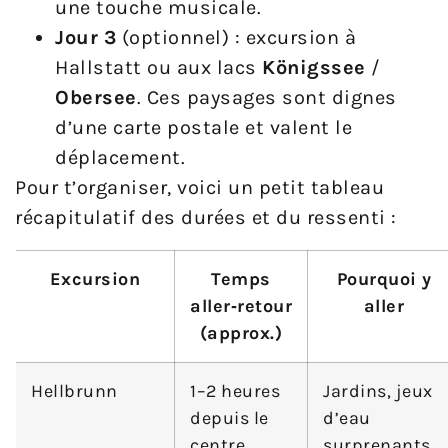
une touche musicale.
Jour 3
(optionnel) : excursion à
Hallstatt ou aux lacs
Königssee
/
Obersee
. Ces paysages sont dignes
d’une carte postale et valent le
déplacement.
Pour t’organiser, voici un petit tableau
récapitulatif des durées et du ressenti :
Excursion
Temps
Pourquoi y
aller‑retour
aller
(approx.)
Hellbrunn
1–2 heures
Jardins, jeux
depuis le
d’eau
centre
surprenants