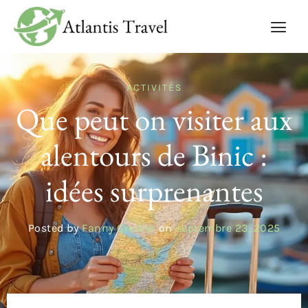
ACTIVITÉS
Que peut on visiter aux
alentours de Binic :
idées surprenantes
Posted by
Fanny Gredier
on
septembre 23, 2025