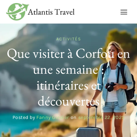
ACTIVITÉS
Que visiter à Corfou en
une semaine :
itinéraires et
découvertes
Posted by
Fanny Gredier
on
septembre 22, 2025