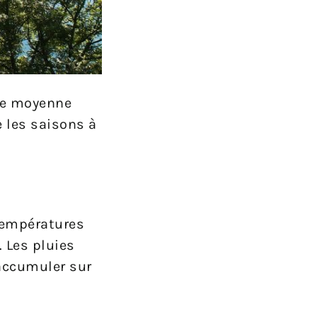
ure moyenne
 les saisons à
 températures
. Les pluies
’accumuler sur