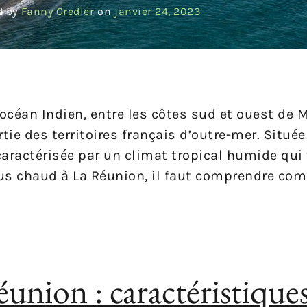
d by
Fanny Gredier
on
janvier 24, 2023
’océan Indien, entre les côtes sud et ouest de 
tie des territoires français d’outre-mer. Située
 caractérisée par un climat tropical humide qui 
plus chaud à La Réunion, il faut comprendre co
éunion : caractéristiques