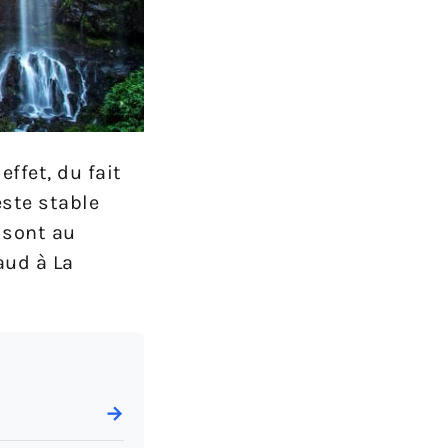
effet, du fait
este stable
 sont au
aud à La
→