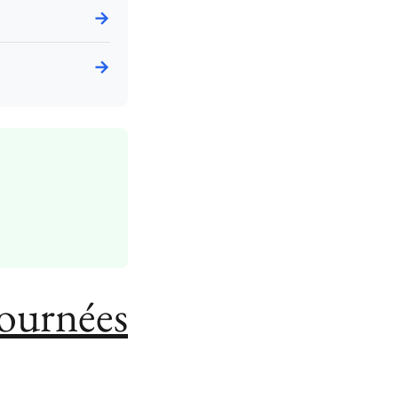
→
→
journées