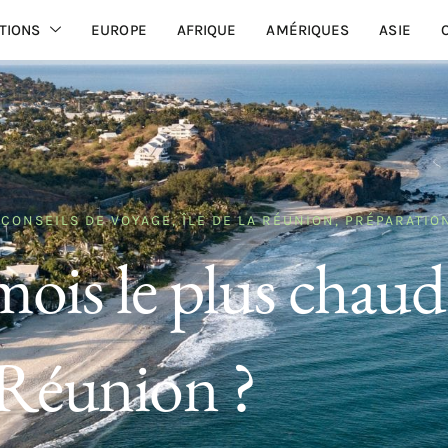
TIONS
EUROPE
AFRIQUE
AMÉRIQUES
ASIE
,
CONSEILS DE VOYAGE
,
ÎLE DE LA RÉUNION
,
PRÉPARATIO
mois le plus chaud 
Réunion ?