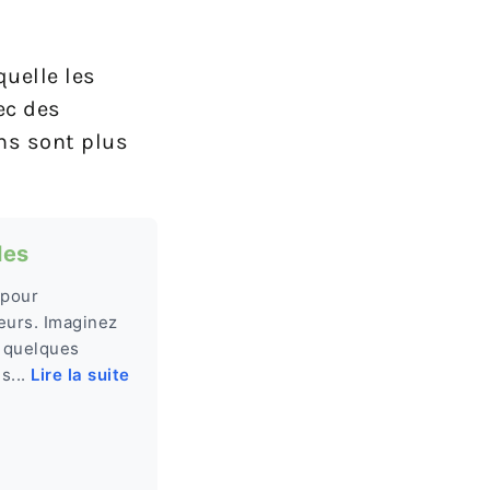
uelle les
ec des
ons sont plus
les
 pour
veurs. Imaginez
n quelques
s...
Lire la suite