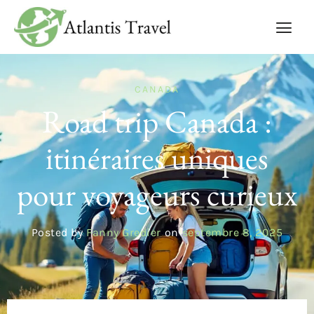
CANADA
Road trip Canada :
itinéraires uniques
pour voyageurs curieux
Posted by
Fanny Gredier
on
septembre 8, 2025