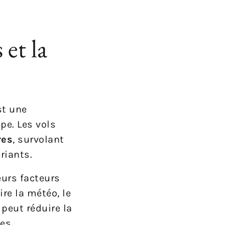
et la
st une
pe. Les vols
res
, survolant
riants.
eurs facteurs
ire la météo, le
 peut réduire la
es.