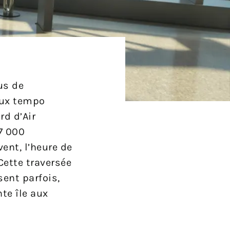
us de
doux tempo
rd d’Air
7 000
ent, l’heure de
Cette traversée
sent parfois,
nte île aux