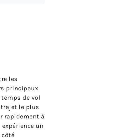
tre les
rs principaux
s temps de vol
rajet le plus
er rapidement à
e expérience un
 côté