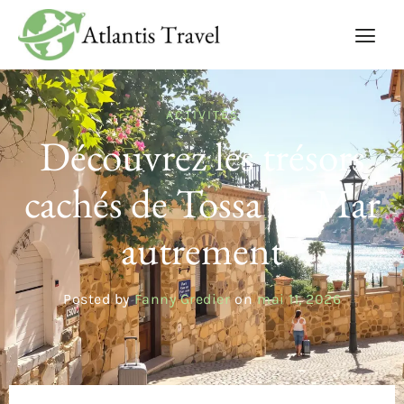
ACTIVITÉS
Découvrez les trésors
cachés de Tossa de Mar
autrement
Posted by
Fanny Gredier
on
mai 11, 2026