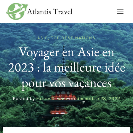
ASIE
,
TOP DESTINATIONS
Voyager en Asie en
2023 : la meilleure idée
pour vos vacances
Posted by
Fanny Gredier
on
décembre 28, 2022