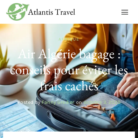
AFRIQUE
Air Algérie bagage :
conseils pour éviter les
frais cachés
Posted by
Fanny Gredier
on
octobre 3, 2025