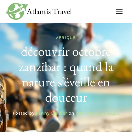
AFRIQUE
découvrir octobre
zanzibar : quand la
nature s’éveille en
douceur
Posted by
Fanny Gredier
on
novembre 29, 2025