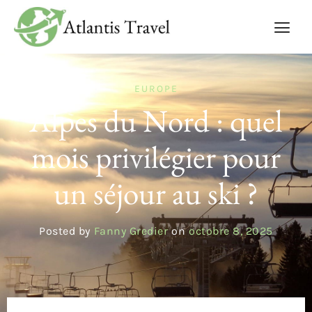
EUROPE
Alpes du Nord : quel
mois privilégier pour
un séjour au ski ?
Posted by
Fanny Gredier
on
octobre 8, 2025