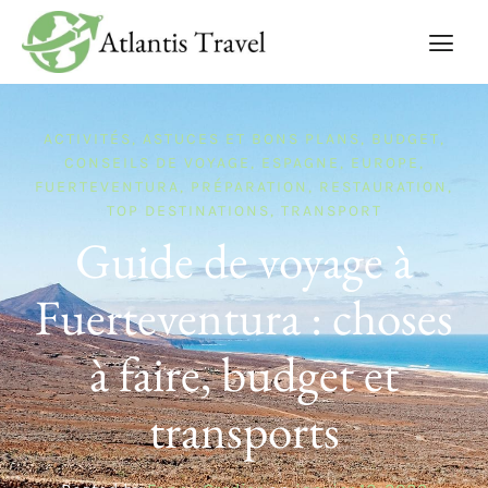
ACTIVITÉS
,
ASTUCES ET BONS PLANS
,
BUDGET
,
CONSEILS DE VOYAGE
,
ESPAGNE
,
EUROPE
,
FUERTEVENTURA
,
PRÉPARATION
,
RESTAURATION
,
TOP DESTINATIONS
,
TRANSPORT
Guide de voyage à
Fuerteventura : choses
à faire, budget et
transports