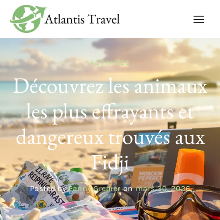
ACTIVITÉS
Découvrez les animaux
les plus effrayants et
dangereux trouvés aux
Fidji
Posted by
Fanny Gredier
on
mars 30, 2026