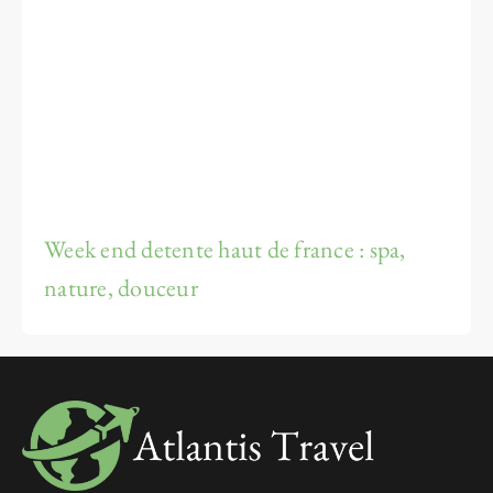
Week end detente haut de france : spa,
nature, douceur