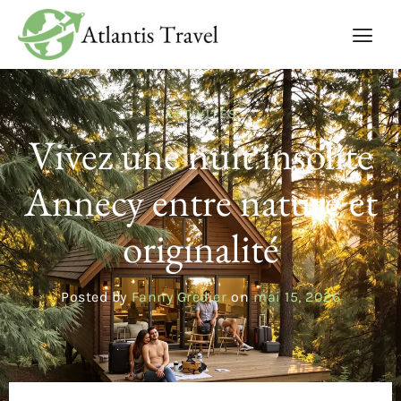
ACTIVITÉS
Vivez une nuit insolite
Annecy entre nature et
originalité
Posted by
Fanny Gredier
on
mai 15, 2026