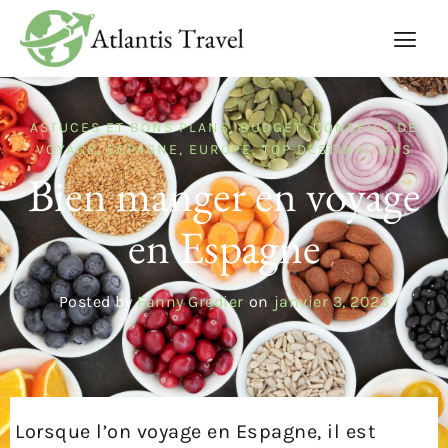
ASTUCES ET BONS PLANS
,
BUDGET
,
CONSEILS DE
VOYAGE
,
ESPAGNE
,
EUROPE
,
TOP DESTINATIONS
Bien manger en voyage
en Espagne
Posted by
Fanny Gredier
on
janvier 3, 2023
Lorsque l’on voyage en Espagne, il est