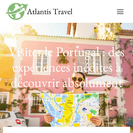
ASTUCES ET BONS PLANS
Visiter le Portugal : des
expériences inédites à
découvrir absolument
Posted by
Fanny Gredier
on
avril 16, 2026