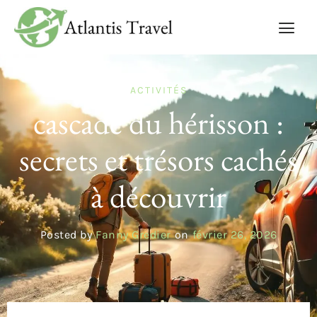
ACTIVITÉS
cascade du hérisson :
secrets et trésors cachés
à découvrir
Posted by
Fanny Gredier
on
février 26, 2026