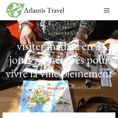
ACTIVITÉS
visiter madrid en 3
jours : itinéraires pour
vivre la ville pleinement
Posted by
Fanny Gredier
on
avril 21, 2026