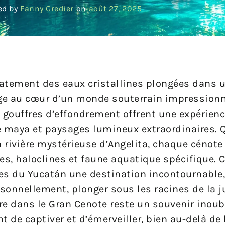
ed by
Fanny Gredier
on
août 27, 2025
ement des eaux cristallines plongées dans u
age au cœur d’un monde souterrain impressionn
s gouffres d’effondrement offrent une expérien
lle maya et paysages lumineux extraordinaires. 
a rivière mystérieuse d’Angelita, chaque cénote
es, haloclines et faune aquatique spécifique. C
es du Yucatán une destination incontournable,
onnellement, plonger sous les racines de la j
re dans le Gran Cenote reste un souvenir inoub
t de captiver et d’émerveiller, bien au-delà de 