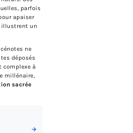
uelles, parfois
pour apaiser
 illustrent un
 cénotes ne
estes déposés
t complexe à
e millénaire,
ion sacrée
→