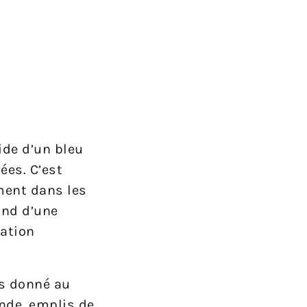
ide d’un bleu
ées. C’est
ment dans les
ond d’une
tation
as donné au
nde, emplis de