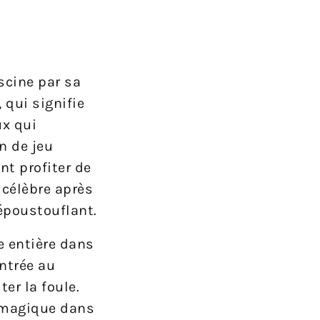
scine par sa
 qui signifie
ux qui
n de jeu
nt profiter de
 célèbre après
époustouflant.
e entière dans
entrée au
er la foule.
n magique dans