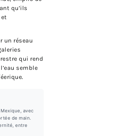
ant qu’ils
 et
r un réseau
galeries
restre qui rend
 l’eau semble
éerique.
du Mexique, avec
ortée de main.
ernité, entre