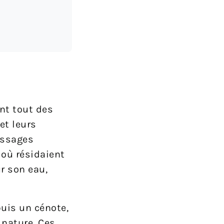
nt tout des
et leurs
assages
 où résidaient
r son eau,
puis un cénote,
a nature. Ces