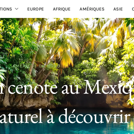
TIONS
EUROPE
AFRIQUE
AMÉRIQUES
ASIE
AMÉRIQUE DU NORD
n cenote au Mexiq
naturel à découvrir