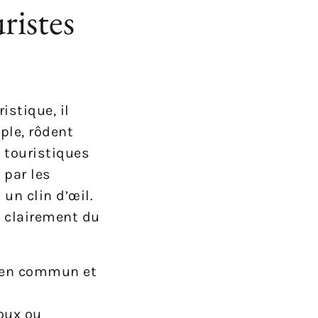
uristes
stique, il
ple, rôdent
 touristiques
 par les
un clin d’œil.
e clairement du
s en commun et
oux ou