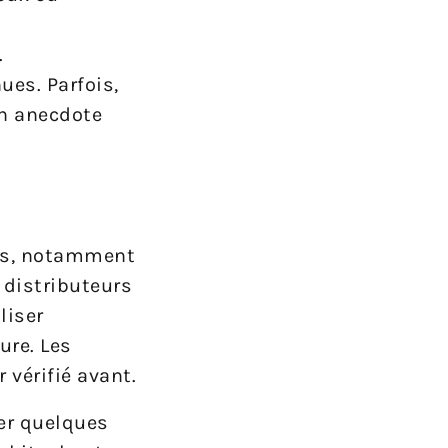
.
ues. Parfois,
n anecdote
res, notamment
 distributeurs
liser
ure. Les
 vérifié avant.
ver quelques