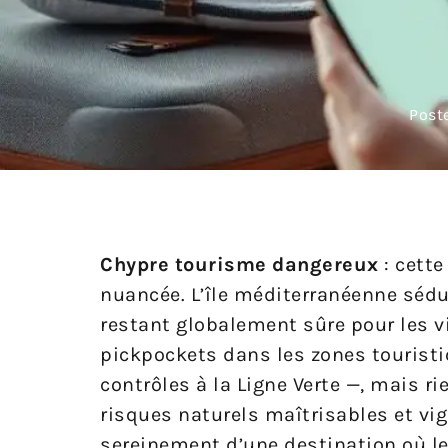
Post
Chypre tourisme dangereux
: cette
nuancée. L’île méditerranéenne sédui
restant globalement sûre pour les v
pickpockets dans les zones touristiq
contrôles à la Ligne Verte —, mais r
risques naturels maîtrisables et vigi
sereinement d’une destination où le 