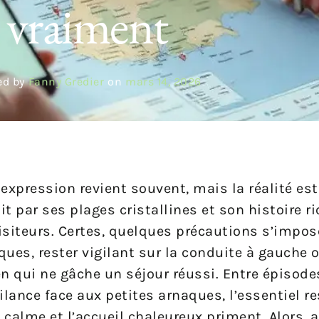
vraiment
ed by
Fanny Gredier
on
mars 14, 2026
 expression revient souvent, mais la réalité es
t par ses plages cristallines et son histoire ri
isiteurs. Certes, quelques précautions s’impose
ues, rester vigilant sur la conduite à gauche o
ien qui ne gâche un séjour réussi. Entre épisode
lance face aux petites arnaques, l’essentiel re
calme et l’accueil chaleureux priment. Alors, a