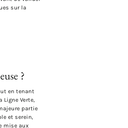
ues sur la
euse ?
out en tenant
a Ligne Verte,
majeure partie
le et serein,
de mise aux