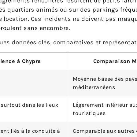
sagréments rencontrés résultent de petits larci
des quartiers animés ou sur des parkings fréqu
e location. Ces incidents ne doivent pas masque
déroulent sans encombre.
ques données clés, comparatives et représentat
lence à Chypre
Comparaison M
Moyenne basse des pay
méditerranéens
surtout dans les lieux
Légerement inférieur aux
touristiques
nt liés à la conduite à
Comparable aux autres 