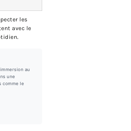
pecter les
tent avec le
tidien.
e immersion au
ans une
ts comme le