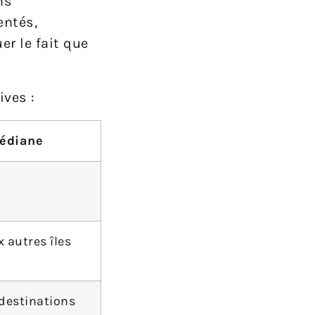
ns
entés,
r le fait que
ives :
édiane
s
 autres îles
destinations