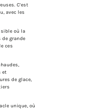
reuses. C’est
u, avec les
sible où la
s de grande
de ces
chaudes,
 et
ures de glace,
tiers
acle unique, où