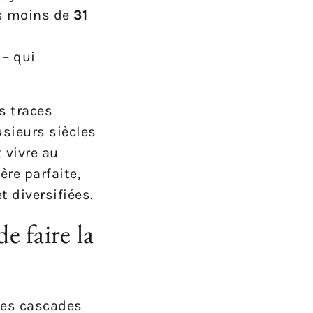
pas moins de
31
 – qui
s traces
usieurs siècles
 vivre au
re parfaite,
t diversifiées.
e faire la
 les cascades