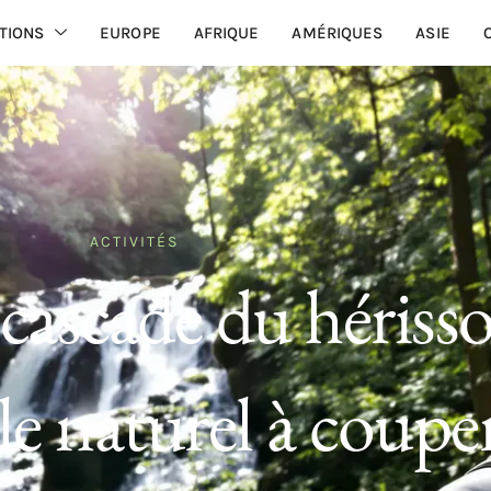
TIONS
EUROPE
AFRIQUE
AMÉRIQUES
ASIE
ACTIVITÉS
 cascade du hérisso
le naturel à couper