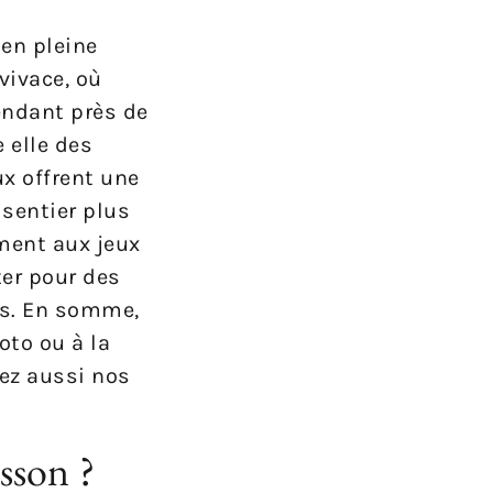
en pleine
vivace, où
pendant près de
e elle des
ux offrent une
sentier plus
ement aux jeux
ter pour des
us. En somme,
oto ou à la
rez aussi nos
sson ?