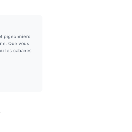
et pigeonniers
gne. Que vous
ou les cabanes
n