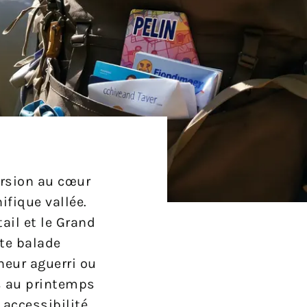
ersion au cœur
ifique vallée.
il et le Grand
tte balade
neur aguerri ou
s au printemps
 accessibilité,