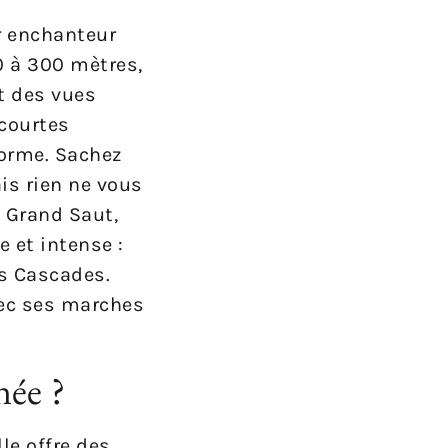
r enchanteur
50 à 300 mètres,
t des vues
courtes
forme. Sachez
is rien ne vous
e Grand Saut,
 et intense :
es Cascades.
vec ses marches
née ?
lle offre des