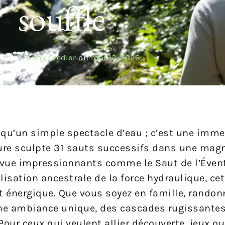
souffle
ed by
Fanny Gredier
on
mai 12, 2026
 qu’un simple spectacle d’eau ; c’est une imm
ture sculpte 31 sauts successifs dans une magn
 vue impressionnants comme le Saut de l’Éventa
tilisation ancestrale de la force hydraulique, ce
 et énergique. Que vous soyez en famille, randon
une ambiance unique, des cascades rugissante
our ceux qui veulent allier découverte, jeux ou