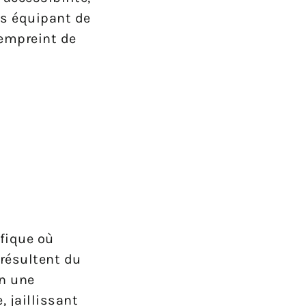
us équipant de
empreint de
ifique où
résultent du
en une
, jaillissant