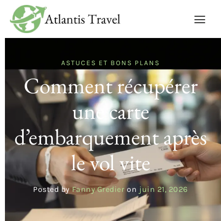
ASTUCES ET BONS PLANS
Comment récupérer
une carte
d’embarquement après
le vol vite
Posted by
Fanny Gredier
on
juin 21, 2026