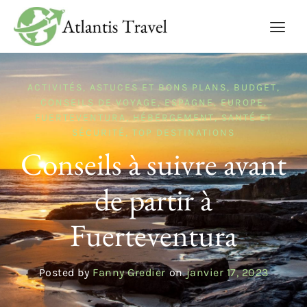
ACTIVITÉS
,
ASTUCES ET BONS PLANS
,
BUDGET
,
CONSEILS DE VOYAGE
,
ESPAGNE
,
EUROPE
,
FUERTEVENTURA
,
HÉBERGEMENT
,
SANTÉ ET
SÉCURITÉ
,
TOP DESTINATIONS
Conseils à suivre avant
de partir à
Fuerteventura
Posted by
Fanny Gredier
on
janvier 17, 2023