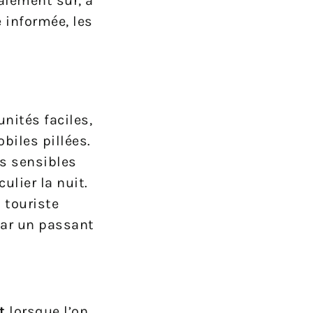
alement sûr, à
 informée, les
nités faciles,
biles pillées.
rs sensibles
lier la nuit.
 touriste
 par un passant
t
lorsque l’on