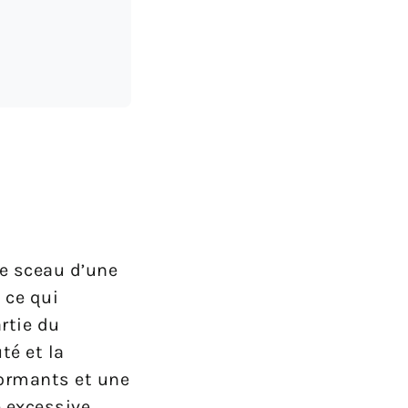
le sceau d’une
 ce qui
rtie du
té et la
formants et une
 excessive.