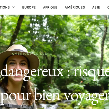
TIONS
EUROPE
AFRIQUE
AMÉRIQUES
ASIE
AMÉRIQUE DU SUD
dangereux : risque
 pour bien voyage