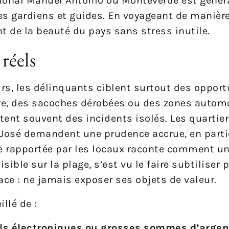
tional Manuel Antonio ou Monteverde est génér
es gardiens et guides. En voyageant de manière
t de la beauté du pays sans stress inutile.
 réels
s, les délinquants ciblent surtout des opportu
tire, des sacoches dérobées ou des zones automo
stent souvent des incidents isolés. Les quartie
osé demandent une prudence accrue, en particu
e rapportée par les locaux raconte comment un
isible sur la plage, s’est vu le faire subtiliser
ace : ne jamais exposer ses objets de valeur.
illé de :
ils électroniques ou grosses sommes d’argen