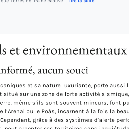
 que Torres del Paine captive...
Lire la suite
els et environnementaux
 informé, aucun souci
caniques et sa nature luxuriante, porte aussi 
t situé sur une zone de forte activité sismique,
rre, même s’ils sont souvent mineurs, font pa
l’Arenal ou le Poás, incarnent à la fois la beau
. Cependant, grâce à des systèmes d’alerte per
ti peut arpenter ces territoires sans inquiétude