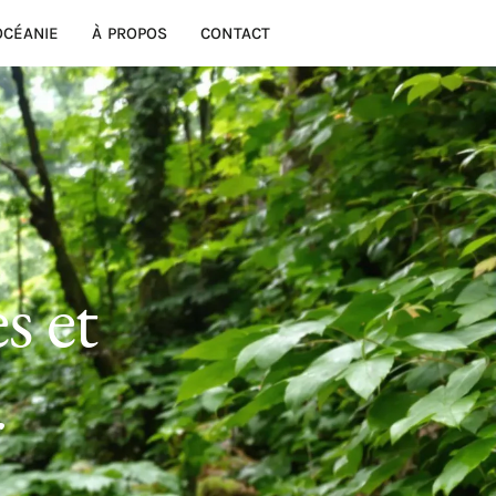
OCÉANIE
À PROPOS
CONTACT
s et
r