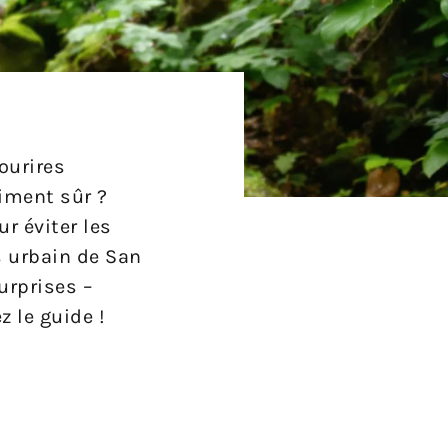
ourires
aiment sûr ?
r éviter les
s urbain de San
urprises –
z le guide !