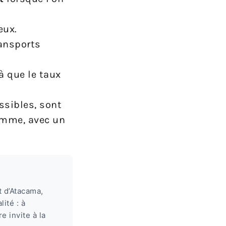
eux.
ransports
là que le taux
ssibles, sont
somme, avec un
t d’Atacama,
ité : à
e invite à la