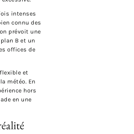
fois intenses
bien connu des
on prévoit une
 plan B et un
s offices de
flexible et
 la météo. En
périence hors
pade en une
éalité