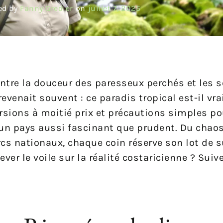
ed by
Fanny Gredier
on
juillet 7, 2025
entre la douceur des paresseux perchés et les s
evenait souvent : ce paradis tropical est-il vr
rsions à moitié prix et précautions simples pou
un pays aussi fascinant que prudent. Du chao
cs nationaux, chaque coin réserve son lot de s
r le voile sur la réalité costaricienne ? Suive