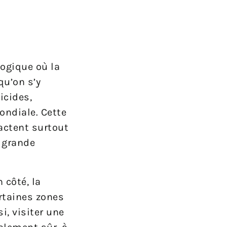
logique où la
qu’on s’y
icides,
ondiale. Cette
actent surtout
a grande
 côté, la
ertaines zones
i, visiter une