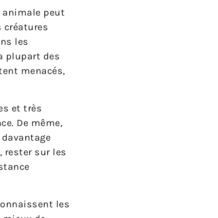
e animale peut
s créatures
ns les
a plupart des
ntent menacés,
s et très
ence. De même,
s davantage
rester sur les
istance
connaissent les