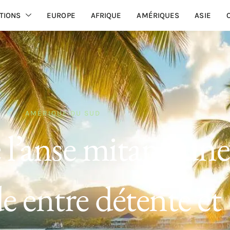
TIONS
EUROPE
AFRIQUE
AMÉRIQUES
ASIE
AMÉRIQUE DU SUD
 l’anse mitan : une
e entre détente et