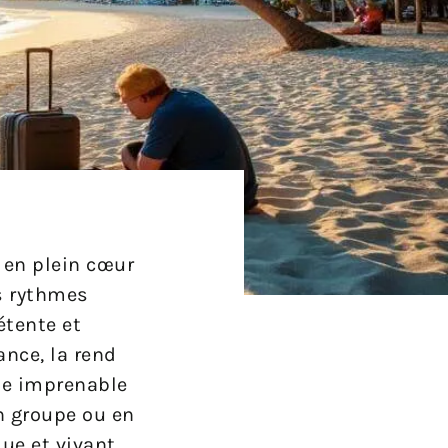
 en plein cœur
es rythmes
étente et
nce, la rend
vue imprenable
en groupe ou en
ue et vivant,