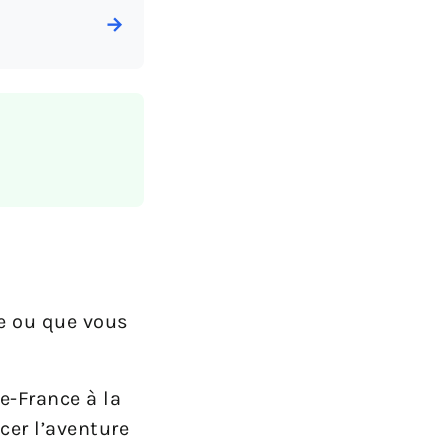
→
ce ou que vous
e-France à la
er l’aventure