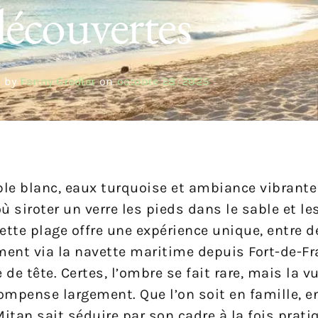
découvertes
 by
Fanny Gredier
on
octobre 28, 2025
le blanc, eaux turquoise et ambiance vibrante
où siroter un verre les pieds dans le sable et l
ette plage offre une expérience unique, entre d
ent via la navette maritime depuis Fort-de-Fra
de tête. Certes, l’ombre se fait rare, mais la 
compense largement. Que l’on soit en famille, 
itan sait séduire par son cadre à la fois pratiq