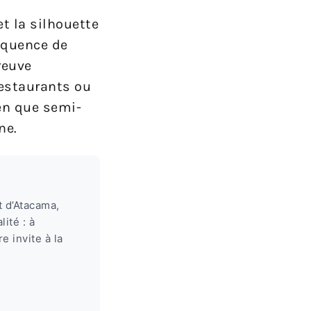
t la silhouette
équence de
reuve
restaurants ou
en que semi-
ne.
t d’Atacama,
ité : à
e invite à la