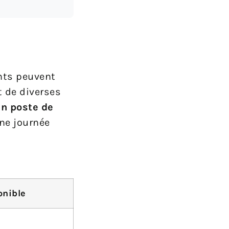
ants peuvent
t de diverses
n poste de
une journée
onible