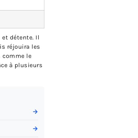
et détente. Il
s réjouira les
és comme le
âce à plusieurs
→
→