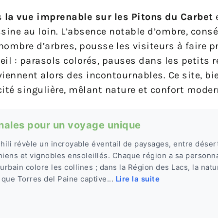
s
la vue imprenable sur les Pitons du Carbet
e
ssine au loin. L’absence notable d’ombre, cons
mbre d’arbres, pousse les visiteurs à faire p
leil : parasols colorés, pauses dans les petits 
ennent alors des incontournables. Ce site, bi
ité singulière, mêlant nature et confort moder
ginales pour un voyage unique
Chili révèle un incroyable éventail de paysages, entre déser
niens et vignobles ensoleillés. Chaque région a sa personnal
t urbain colore les collines ; dans la Région des Lacs, la natur
 que Torres del Paine captive...
Lire la suite