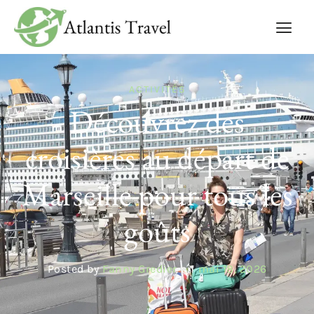
ACTIVITÉS
Découvrez des
croisières au départ de
Marseille pour tous les
goûts
Posted by
Fanny Gredier
on
mai 18, 2026