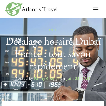
ASIE
Décalage horaire Dubaï
France : tout savoir
rapidement
Posted by
Fanny Gredier
on
juin 25, 2025