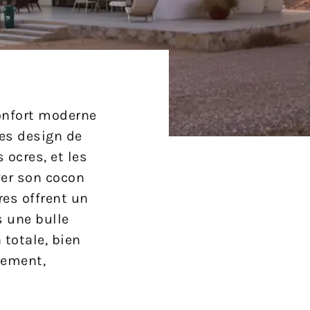
onfort moderne
res design de
 ocres, et les
ver son cocon
res offrent un
s une bulle
 totale, bien
sement,