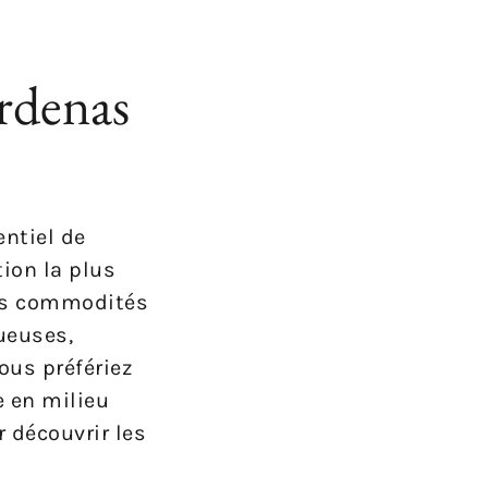
ardenas
ntiel de
tion la plus
 les commodités
ueuses,
ous préfériez
e en milieu
r découvrir les