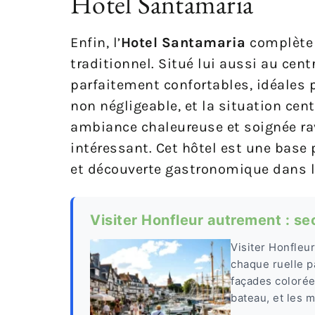
Hotel Santamaria
Enfin, l’
Hotel Santamaria
complète 
traditionnel. Situé lui aussi au cen
parfaitement confortables, idéales p
non négligeable, et la situation cent
ambiance chaleureuse et soignée rav
intéressant. Cet hôtel est une base 
et découverte gastronomique dans l
Visiter Honfleur autrement : s
Visiter Honfleur
chaque ruelle p
façades colorée
bateau, et les 