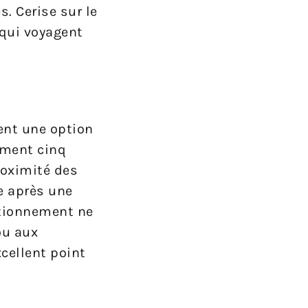
. Cerise sur le
 qui voyagent
ent une option
ement cinq
roximité des
e après une
tationnement ne
ou aux
cellent point