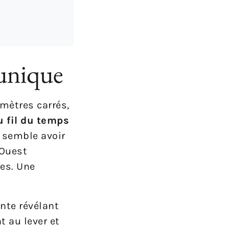
 unique
omètres carrés,
 fil du temps
 semble avoir
’Ouest
es. Une
nte révélant
t au lever et