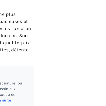
me plus
spacieuses et
vé est un atout
 locales. Son
 qualité-prix
ites, détente
et nature, où
assin aux
 coque de
a suite