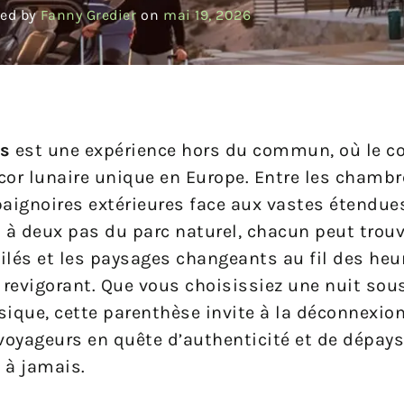
ed by
Fanny Gredier
on
mai 19, 2026
as
est une expérience hors du commun, où le c
cor lunaire unique en Europe. Entre les chamb
 baignoires extérieures face aux vastes étendues
a à deux pas du parc naturel, chacun peut trou
toilés et les paysages changeants au fil des heu
 revigorant. Que vous choisissiez une nuit sou
ique, cette parenthèse invite à la déconnexion
 voyageurs en quête d’authenticité et de dépay
 à jamais.