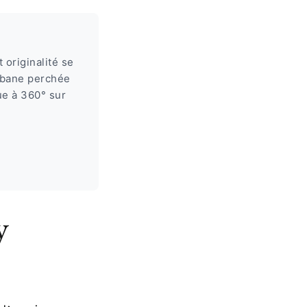
originalité se
abane perchée
ue à 360° sur
y