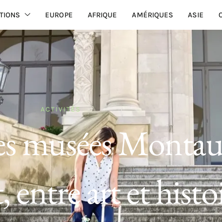
TIONS
EUROPE
AFRIQUE
AMÉRIQUES
ASIE
ACTIVITÉS
les musées Monta
 entre art et histo