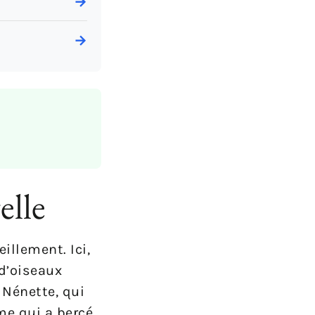
→
→
elle
illement. Ici,
d’oiseaux
 Nénette, qui
me qui a bercé