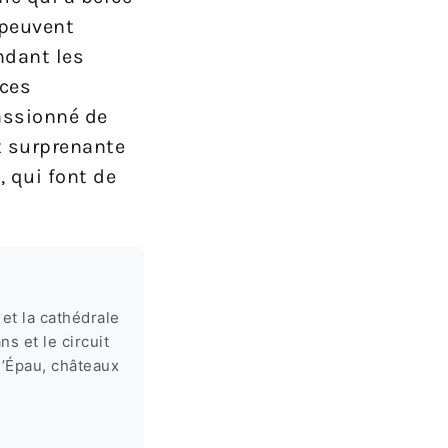
 peuvent
ndant les
èces
passionné de
t surprenante
 qui font de
et la cathédrale
s et le circuit
l’Épau, châteaux