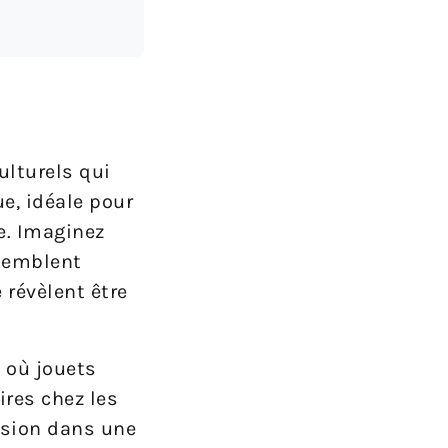
ulturels qui
ue, idéale pour
e. Imaginez
 semblent
 révèlent être
n où jouets
ires chez les
rsion dans une