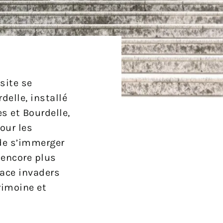
site se
elle, installé
s et Bourdelle,
our les
 de s’immerger
 encore plus
pace invaders
rimoine et