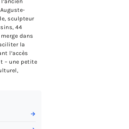
 l’ancien
-Auguste-
le, sculpteur
ssins, 44
immerge dans
ciliter la
ant l’accès
t – une petite
lturel,
→