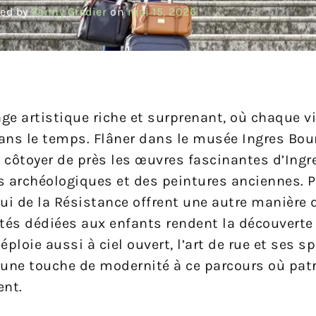
ed by
Fanny Gredier
on
mai 15, 2026
ge artistique riche et surprenant, où chaque vi
ans le temps. Flâner dans le musée Ingres Bourd
t côtoyer de près les œuvres fascinantes d’Ingre
s archéologiques et des peintures anciennes. P
lui de la Résistance offrent une autre manière
vités dédiées aux enfants rendent la découverte
loie aussi à ciel ouvert, l’art de rue et ses s
 une touche de modernité à ce parcours où pat
ent.