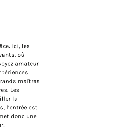
ce. Ici, les
vants, où
 soyez amateur
xpériences
 grands maîtres
es. Les
ller la
, l’entrée est
omet donc une
r.