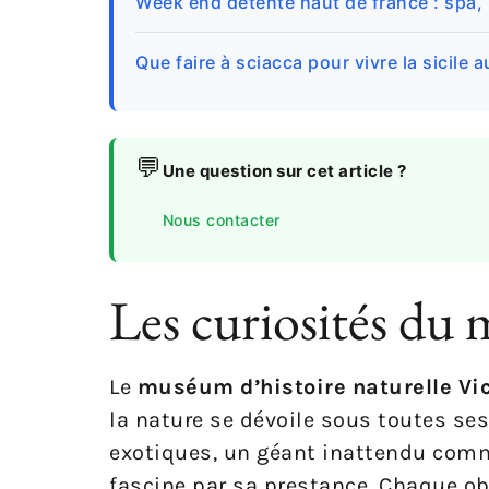
Week end detente haut de france : spa,
Que faire à sciacca pour vivre la sicile 
💬
Une question sur cet article ?
Nous contacter
Les curiosités du 
Le
muséum d’histoire naturelle Vi
la nature se dévoile sous toutes se
exotiques, un géant inattendu comme
fascine par sa prestance. Chaque o