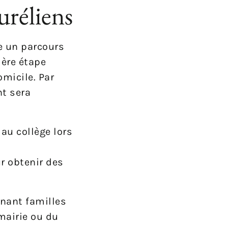
uréliens
re un parcours
ière étape
omicile. Par
nt sera
 au collège lors
r obtenir des
enant familles
mairie ou du