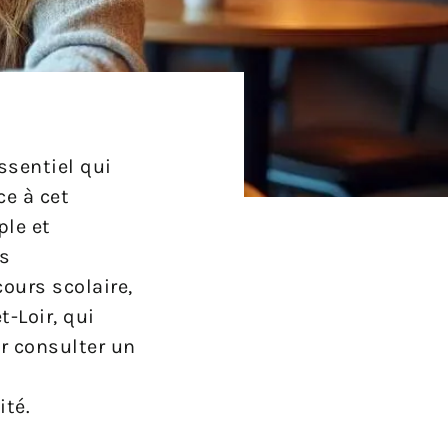
ssentiel qui
ce à cet
ple et
es
ours scolaire,
-Loir, qui
r consulter un
ité.