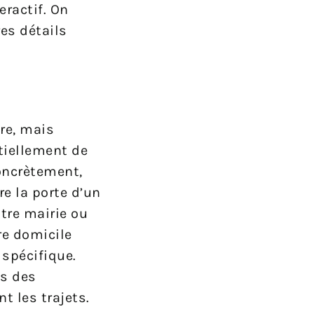
ractif. On
es détails
ire, mais
tiellement de
Concrètement,
e la porte d’un
tre mairie ou
re domicile
 spécifique.
ns des
t les trajets.