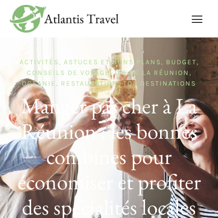
ACTIVITÉS
,
ASTUCES ET BONS PLANS
,
BUDGET
,
CONSEILS DE VOYAGE
,
ÎLE DE LA RÉUNION
,
OCÉANIE
,
RESTAURATION
,
TOP DESTINATIONS
Manger pas cher à La
Réunion : les bonnes
combines pour
économiser et profiter
des spécialités locales