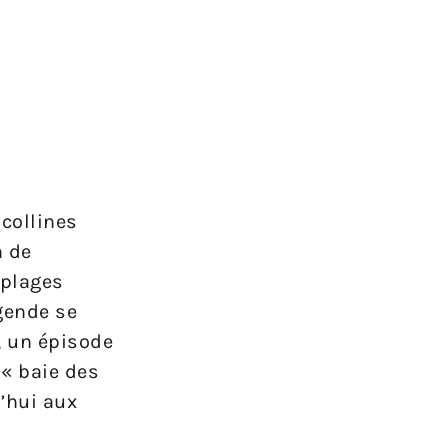
 collines
n de
 plages
égende se
, un épisode
 « baie des
’hui aux