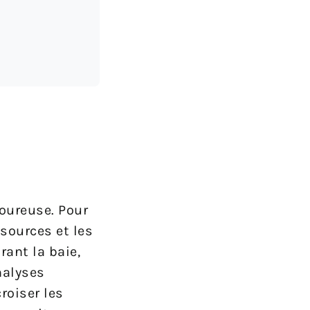
goureuse. Pour
 sources et les
rant la baie,
nalyses
oiser les