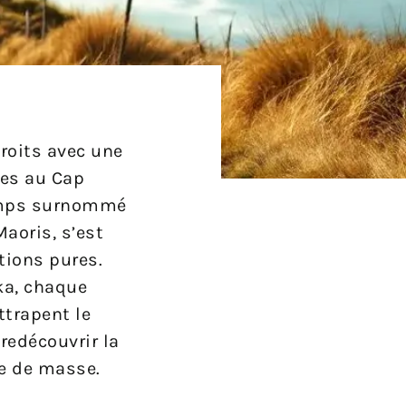
droits avec une
ses au Cap
gtemps surnommé
aoris, s’est
tions pures.
aka, chaque
ttrapent le
redécouvrir la
me de masse.