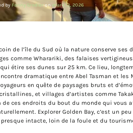
ed by
Fanny Gredier
on
mars 13, 2026
coin de l’île du Sud où la nature conserve ses 
ages comme Wharariki, des falaises vertigineu
t qui étire ses dunes sur 25 km. Ce lieu, lon
rencontre dramatique entre Abel Tasman et les M
voyageurs en quête de paysages bruts et d’émo
 cristallines, et villages d’artistes comme Tak
un de ces endroits du bout du monde qui vous a
turellement. Explorer Golden Bay, c’est un peu 
 presque intacte, loin de la foule et du touris