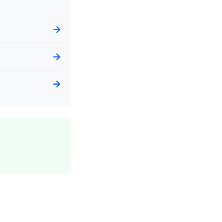
→
→
→