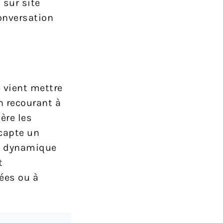
 sur site
onversation
 vient mettre
n recourant à
ère les
capte un
la dynamique
t
ées ou à