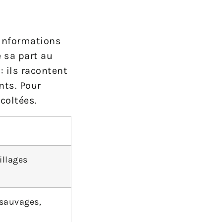
’informations
 sa part au
: ils racontent
nts. Pour
coltées.
illages
sauvages,