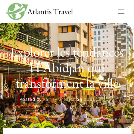
AFRIQUE
Explorer les tendances
H Abidjan qui
transforment la ville
Posted by
Fanny Gredier
on
août 13, 2025