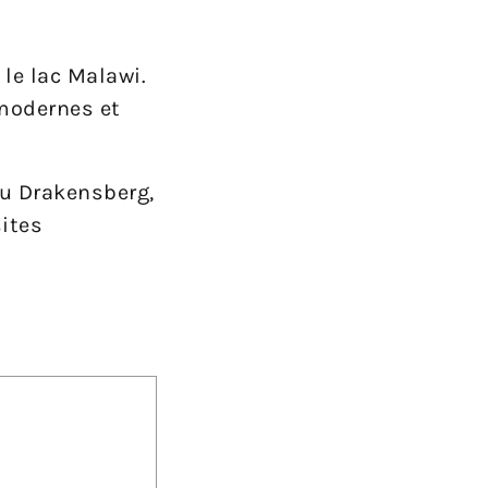
 le lac Malawi.
 modernes et
du Drakensberg,
sites