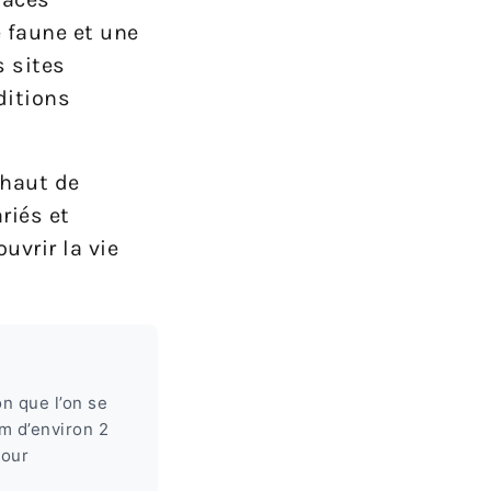
 faune et une
s sites
ditions
 haut de
riés et
uvrir la vie
n que l’on se
m d’environ 2
tour